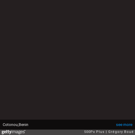
Cotonou,Benin
see more
500Px Plus
Grégory Boué