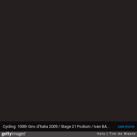
Cycling: 100th Giro d'Italia 2009 / Stage 21 Podium / Ivan BASSO (Ita) Pink Jersey / Celebration Joie Vreugde / Champagne / Roma - Roma (14,4 Km) / Time Trial / Contre La Montre / Tijdrit / Tour of Italy / Tour Italie / Ronde van Italie / Rit Etape / (c) Tim De Waele (Photo by Tim de Waele/Corbis via Getty Images)
see more
Velo
Tim de Waele