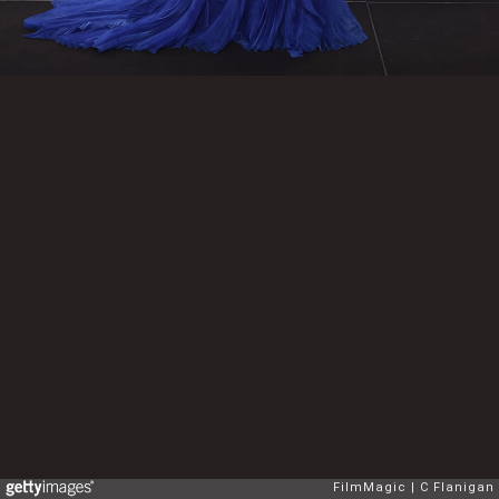
FilmMagic
C Flanigan