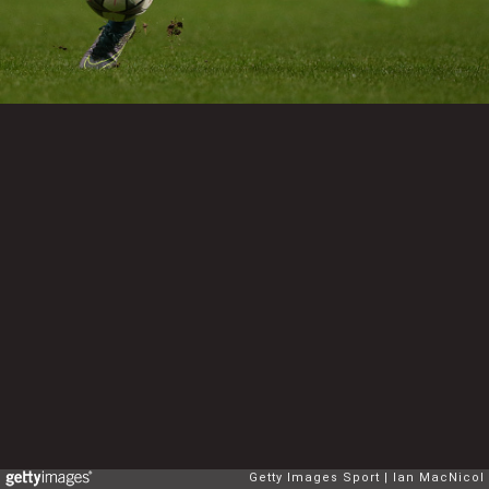
Getty Images Sport
Ian MacNicol