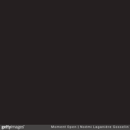
Moment Open
Noémi Laganière Gosselin