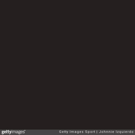
Getty Images Sport
Johnnie Izquierdo