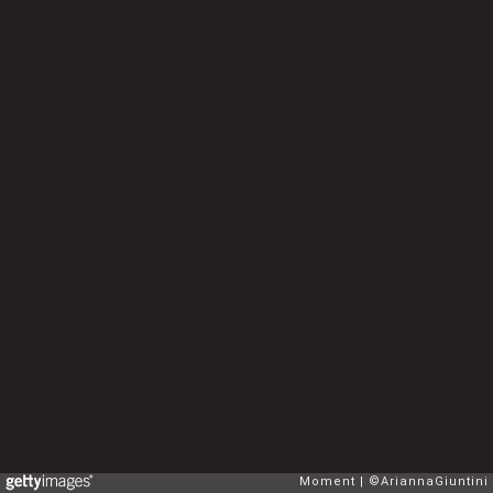
Moment
©AriannaGiuntini