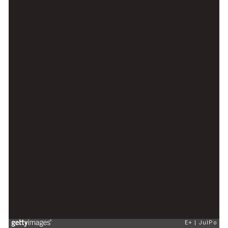
E+
JulPo